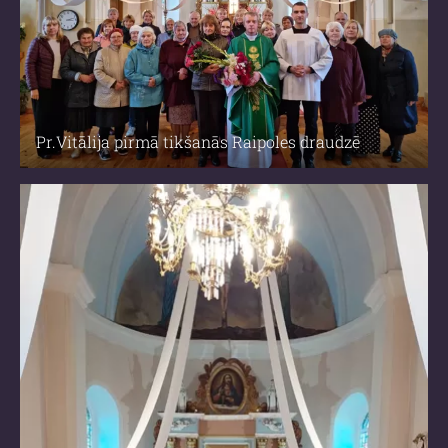
Pr.Vitālija pirmā tikšanās Raipoles draudzē