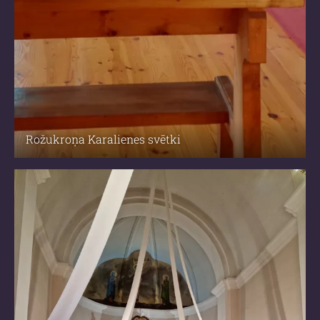
Rožukroņa Karalienes svētki