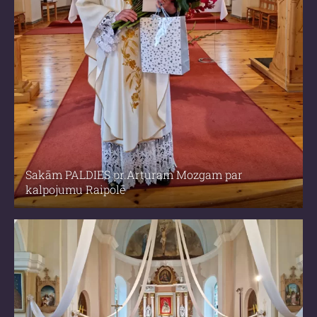
Sakām PALDIES pr.Arturam Mozgam par
kalpojumu Raipolē