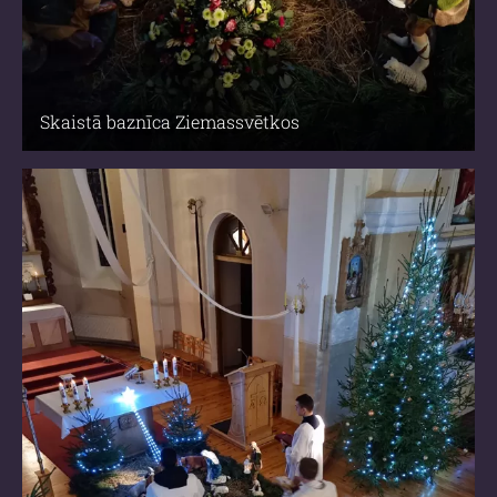
Skaistā baznīca Ziemassvētkos